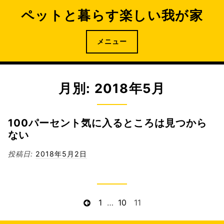
コ
ペットと暮らす楽しい我が家
ン
テ
ン
メニュー
ツ
へ
ス
月別: 2018年5月
キ
ッ
プ
100パーセント気に入るところは見つから
ない
投稿日:
2018年5月2日
投
前
ペ
1
…
ペ
10
ペ
11
の
ー
ー
ー
稿