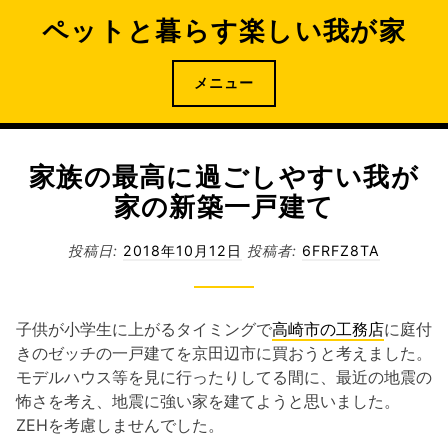
コ
ペットと暮らす楽しい我が家
ン
テ
ン
メニュー
ツ
へ
ス
家族の最高に過ごしやすい我が
キ
家の新築一戸建て
ッ
プ
投稿日:
2018年10月12日
投稿者:
6FRFZ8TA
子供が小学生に上がるタイミングで
高崎市の工務店
に庭付
きのゼッチの一戸建てを京田辺市に買おうと考えました。
モデルハウス等を見に行ったりしてる間に、最近の地震の
怖さを考え、地震に強い家を建てようと思いました。
ZEHを考慮しませんでした。