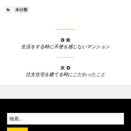
カ
未分類
テ
ゴ
リ
ー
投
前
:
前
生活をする時に不便を感じないマンション
稿
の
ナ
記
ビ
事
次
ゲ
次
注文住宅を建てる時にこだわったこと
:
ー
の
記
シ
事
ョ
:
ン
検
索
: