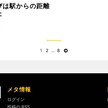
びは駅からの距離
た
日
ペ
1
ペ
2
…
ペ
8
次
ー
ー
ー
ペ
ジ
ジ
ジ
ー
ジ
メタ情報
ログイン
投稿の
RSS