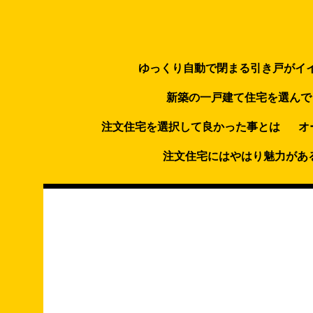
コ
ン
テ
ン
ゆっくり自動で閉まる引き戸がイ
ツ
新築の一戸建て住宅を選んで
へ
ス
注文住宅を選択して良かった事とは
オ
キ
注文住宅にはやはり魅力があ
ッ
プ