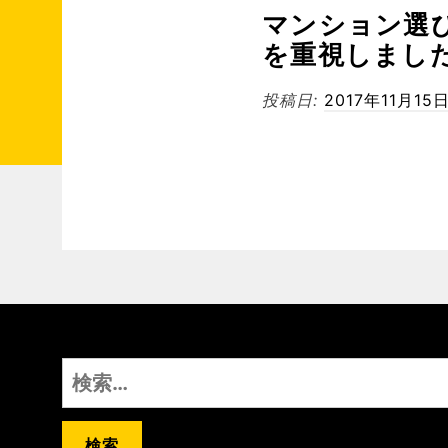
マンション選
を重視しまし
投稿日:
2017年11月15
投
稿
ナ
ビ
ゲ
検
ー
索
シ
: