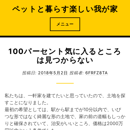
コ
ペットと暮らす楽しい我が家
ン
テ
ン
メニュー
ツ
へ
ス
100パーセント気に入るところ
キ
は見つからない
ッ
プ
投稿日:
2018年5月2日
投稿者:
6FRFZ8TA
私たちは、一軒家を建てたいと思っていたので、土地を探
すことになりました。
最初の希望としては、駅から駅までが10分以内で、いび
つな形ではなく綺麗な形の土地で、家の前の道幅もしっか
りと確保されていて、治安がいいところ、価格は2000万