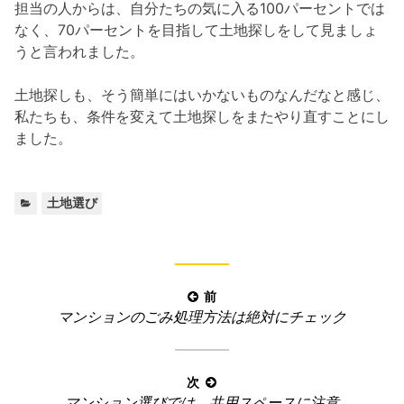
担当の人からは、自分たちの気に入る100パーセントでは
なく、70パーセントを目指して土地探しをして見ましょ
うと言われました。
土地探しも、そう簡単にはいかないものなんだなと感じ、
私たちも、条件を変えて土地探しをまたやり直すことにし
ました。
カ
土地選び
テ
ゴ
リ
ー
投
前
:
前
マンションのごみ処理方法は絶対にチェック
稿
の
ナ
記
ビ
事
次
ゲ
次
マンション選びでは、共用スペースに注意
: