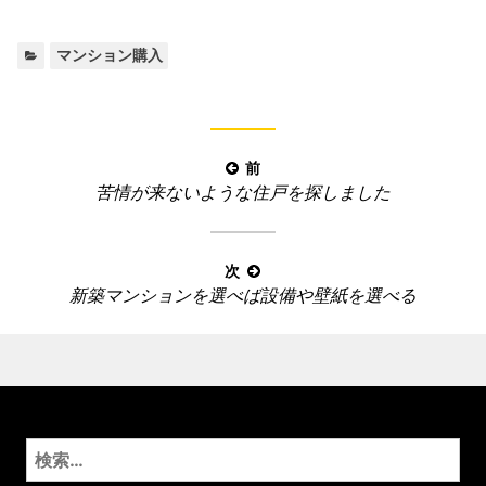
カ
マンション購入
テ
ゴ
リ
ー
投
前
:
前
苦情が来ないような住戸を探しました
稿
の
ナ
記
ビ
事
次
ゲ
次
新築マンションを選べば設備や壁紙を選べる
:
ー
の
記
シ
事
ョ
:
ン
検
索