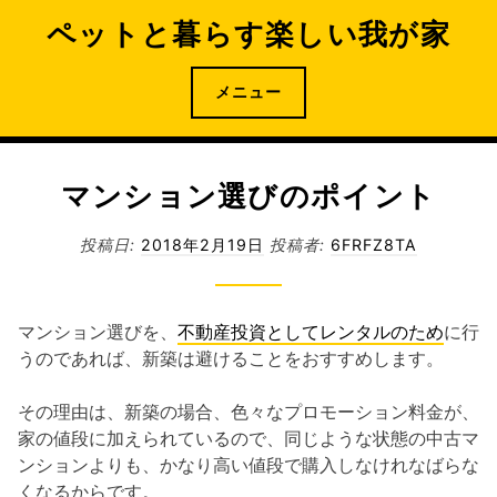
コ
ペットと暮らす楽しい我が家
ン
テ
ン
メニュー
ツ
へ
ス
マンション選びのポイント
キ
ッ
投稿日:
2018年2月19日
投稿者:
6FRFZ8TA
プ
マンション選びを、
不動産投資としてレンタルのため
に行
うのであれば、新築は避けることをおすすめします。
その理由は、新築の場合、色々なプロモーション料金が、
家の値段に加えられているので、同じような状態の中古マ
ンションよりも、かなり高い値段で購入しなけれなばらな
くなるからです。