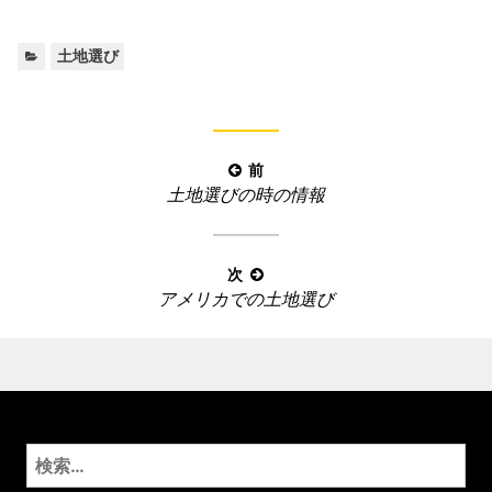
カ
土地選び
テ
ゴ
リ
ー
投
前
:
前
土地選びの時の情報
稿
の
ナ
記
ビ
事
次
ゲ
次
アメリカでの土地選び
:
ー
の
記
シ
事
ョ
:
ン
検
索