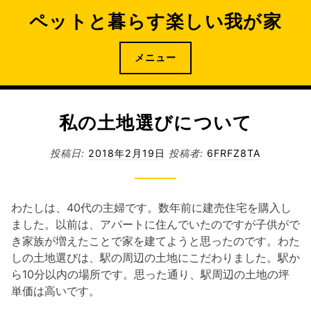
コ
ペットと暮らす楽しい我が家
ン
テ
ン
メニュー
ツ
へ
ス
私の土地選びについて
キ
ッ
投稿日:
2018年2月19日
投稿者:
6FRFZ8TA
プ
わたしは、40代の主婦です。数年前に建売住宅を購入し
ました。以前は、アパートに住んでいたのですが子供がで
き家族が増えたことで家を建てようと思ったのです。わた
しの土地選びは、駅の周辺の土地にこだわりました。駅か
ら10分以内の場所です。思った通り、駅周辺の土地の坪
単価は高いです。