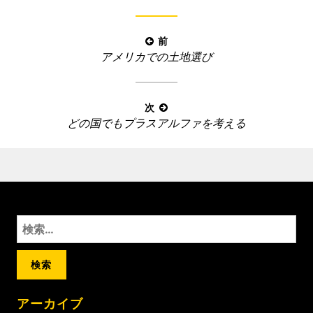
リ
ー
投
前
:
前
アメリカでの土地選び
稿
の
ナ
記
ビ
事
次
ゲ
次
どの国でもプラスアルファを考える
:
ー
の
記
シ
事
ョ
:
ン
検
索
:
アーカイブ