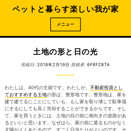
コ
ペットと暮らす楽しい我が家
ン
テ
ン
メニュー
ツ
へ
ス
土地の形と日の光
キ
ッ
投稿日:
2018年2月19日
投稿者:
6FRFZ8TA
プ
わたしは、40代の主婦です。わたしが、
不動産投資とし
ておすすめする土地
の形は、整形地です。整形地は、家を
建て建てるにことにしていも、もし家を取り壊して駐車場
にするにしても高く売却することができるからです。そし
て、家を買うときには、土地の目の前に南向きの道路があ
るといいと思います。なぜはら、家の前に遮るものがなく
太陽がよくあたるので、すごく日当たりがよいのです。そ